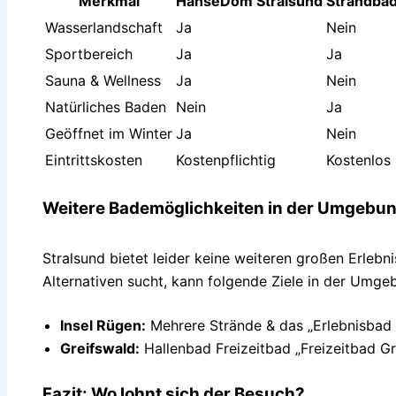
Merkmal
HanseDom Stralsund
Strandbad
Wasserlandschaft
Ja
Nein
Sportbereich
Ja
Ja
Sauna & Wellness
Ja
Nein
Natürliches Baden
Nein
Ja
Geöffnet im Winter
Ja
Nein
Eintrittskosten
Kostenpflichtig
Kostenlos
Weitere Bademöglichkeiten in der Umgebu
Stralsund bietet leider keine weiteren großen Erleb
Alternativen sucht, kann folgende Ziele in der Umge
Insel Rügen:
Mehrere Strände & das „Erlebnisbad A
Greifswald:
Hallenbad Freizeitbad „Freizeitbad Gr
Fazit: Wo lohnt sich der Besuch?