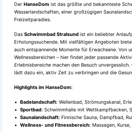
Der
HanseDom
ist das größte und bekannteste Schw
Wasserlandschaften, einer großzügigen Saunalandsc
Freizeitparadies.
Das
Schwimmbad Stralsund
ist ein beliebter Anlau
Erholungssuchende. Mit vielfältigen Angeboten biete
auch entspannende Momente für Erwachsene. Von u
Wellnessbereichen – hier findet jeder passende Aktiv
Erlebnisbereiche
machen den Besuch unvergesslich.
lädt dazu ein, aktiv Zeit zu verbringen und die Gesun
Highlights im HanseDom:
Badelandschaft:
Wellenbad, Strömungskanal, Erle
Sportbad:
Schwimmhalle mit Wettkampfbecken, 
Saunalandschaft:
Finnische Sauna, Dampfbad, R
Wellness- und Fitnessbereich:
Massagen, Kurse, 