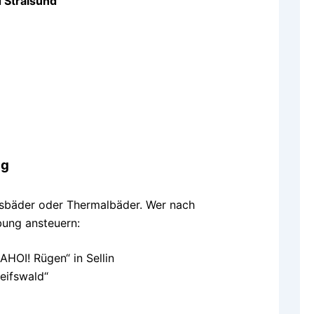
 Stralsund
ng
nisbäder oder Thermalbäder. Wer nach
bung ansteuern:
HOI! Rügen“ in Sellin
eifswald“