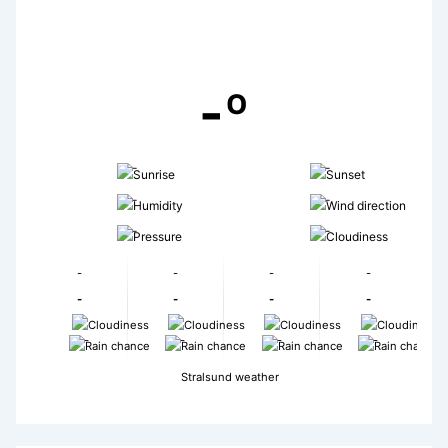
-º
-
-
-
-
-
-
-
-
-
-
-
-
-
-
-
-
-
-
Stralsund weather