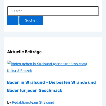
S
u
c
h
e
n
n
a
c
h
Aktuelle Beiträge
:
Kultur & Freizeit
Baden in Stralsund – Die besten Strände und
Bäder für jeden Geschmack
by
Redaktionsteam Stralsund