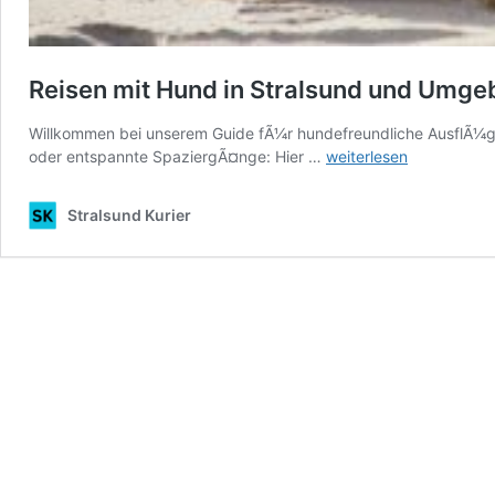
Reisen mit Hund in Stralsund und Umg
Willkommen bei unserem Guide fÃ¼r hundefreundliche AusflÃ¼g
Reisen
oder entspannte SpaziergÃ¤nge: Hier …
weiterlesen
mit
Hund
Stralsund Kurier
in
Stralsund
und
Umgebung
–
Ãœbersicht